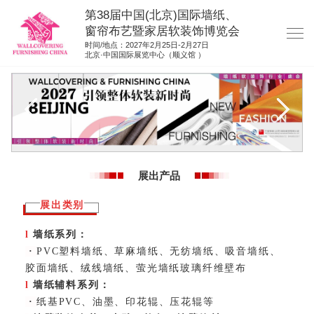
第38届中国(北京)国际墙纸、
窗帘布艺暨家居软装饰博览会
时间/地点：2027年2月25日-2月27日
北京·中国国际展览中心（顺义馆 ）
网站首页
展商服务
观众服务
展位图纸
展出产品
资料下载
展出类别
展位申请
l
墙纸系列：
集团展会
·
PVC塑料墙纸、草麻墙纸、无纺墙纸、吸音墙纸、
参展联络
胶面墙纸、绒线墙纸、萤光墙纸玻璃纤维壁布
l
墙纸辅料系列：
·
纸基PVC、油墨、印花辊、压花辊等