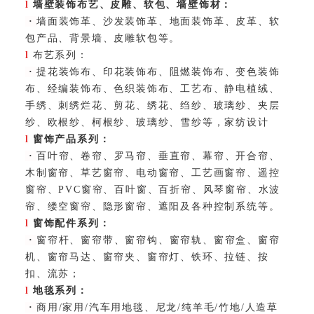
l
墙壁装饰布艺、皮雕、软包、墙壁饰材：
·
墙面装饰革、沙发装饰革、地面装饰革、皮革、软
包产品、背景墙、皮雕软包等。
l
布艺系列：
·
提花装饰布、印花装饰布、阻燃装饰布、变色装饰
布、经编装饰布、色织装饰布、工艺布、静电植绒、
手绣、刺绣烂花、剪花、绣花、绉纱、玻璃纱、夹层
纱、欧根纱、柯根纱、玻璃纱、雪纱等，家纺设计
l
窗饰产品系列：
·
百叶帘、卷帘、罗马帘、垂直帘、幕帘、开合帘、
木制窗帘、草艺窗帘、电动窗帘、工艺画窗帘、遥控
窗帘、PVC窗帘、百叶窗、百折帘、风琴窗帘、水波
帘、缕空窗帘、隐形窗帘、遮阳及各种控制系统等。
l
窗饰配件系列：
·
窗帘杆、窗帘带、窗帘钩、窗帘轨、窗帘盒、窗帘
机、窗帘马达、窗帘夹、窗帘灯、铁环、拉链、按
扣、流苏；
l
地毯系列：
·
商用/家用/汽车用地毯、尼龙/纯羊毛/竹地/人造草