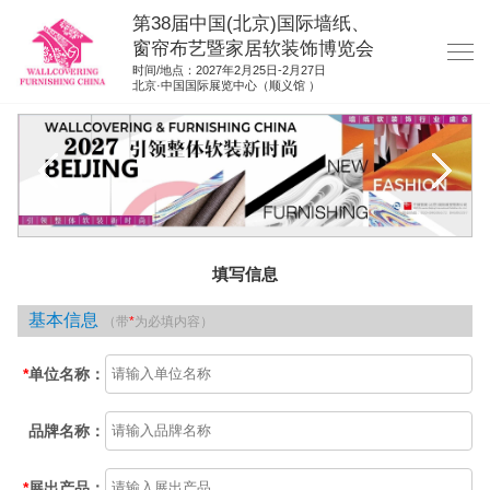
第38届中国(北京)国际墙纸、
窗帘布艺暨家居软装饰博览会
时间/地点：2027年2月25日-2月27日
北京·中国国际展览中心（顺义馆 ）
网站首页
展商服务
观众服务
展位图纸
填写信息
资料下载
基本信息
（带
*
为必填内容）
展位申请
集团展会
*
单位名称：
参展联络
品牌名称：
*
展出产品：